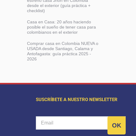
estrenó casa Jhon en Colombia
desde el exterior (guía práctica +
checklist)
Casa en Casa: 20 años haciendo
posible el sueño de tener casa para
colombianos en el exterior
Comprar casa en Colombia NUEVA o
USADA desde Santiago, Calama y
Antofagasta: guía práctica 2025 -
2026
SUSCRÍBETE A NUESTRO NEWSLETTER