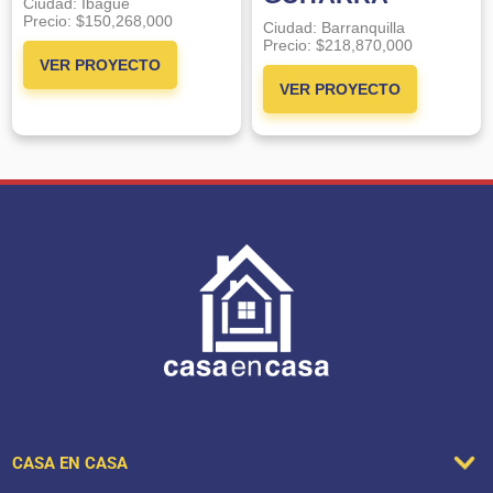
Ciudad:
Ibagué
Precio:
$150,268,000
Ciudad:
Barranquilla
Precio:
$218,870,000
VER PROYECTO
VER PROYECTO
CASA EN CASA