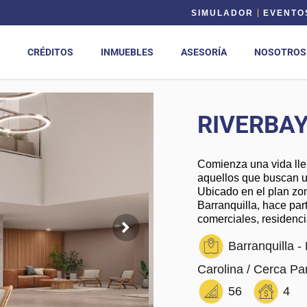
SIMULADOR
EVENTO
CRÉDITOS
INMUEBLES
ASESORÍA
NOSOTROS
RIVERBA
Comienza una vida lle
aquellos que buscan un
Ubicado en el plan zon
Barranquilla, hace par
comerciales, residencia
Barranquilla -
Carolina / Cerca Par
56
4