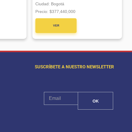
Ciudad:
Bogotá
Precio:
$377,440,000
VER
PROYECTO
SUSCRÍBETE A NUESTRO NEWSLETTER