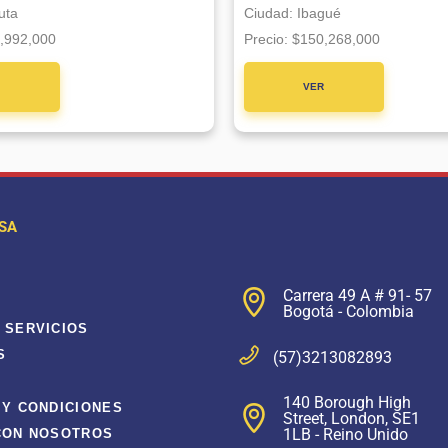
uta
Ciudad:
Ibagué
,992,000
Precio:
$150,268,000
R
VER
CTO
PROYECTO
SA
Carrera 49 A # 91- 57
Bogotá - Colombia
 SERVICIOS
S
(57)3213082893
140 Borough High
 Y CONDICIONES
Street, London, SE1
1LB - Reino Unido
CON NOSOTROS