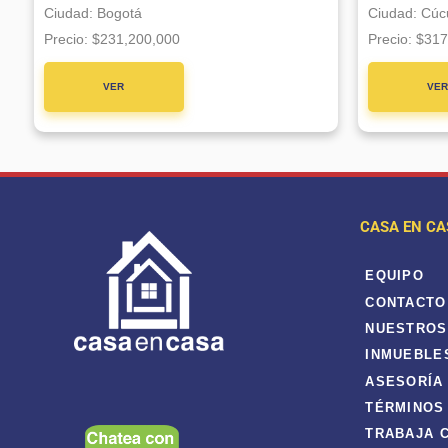
Ciudad:
Bogotá
Ciudad:
Cúc
Precio:
$231,200,000
Precio:
$317
VER
VE
PROYECTO
PROYE
CASA EN CA
EQUIPO
CONTACTO
NUESTROS
INMUEBLE
ASESORÍA
TÉRMINOS
TRABAJA 