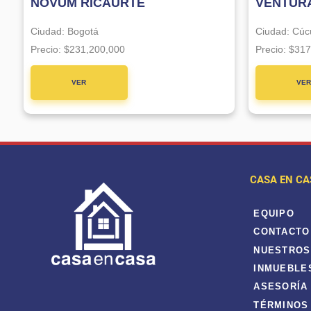
NOVUM RICAURTE
VENTURA
Ciudad:
Bogotá
Ciudad:
Cúc
Precio:
$231,200,000
Precio:
$317
VER
VE
PROYECTO
PROYE
CASA EN CA
EQUIPO
CONTACTO
NUESTROS
INMUEBLE
ASESORÍA
TÉRMINOS