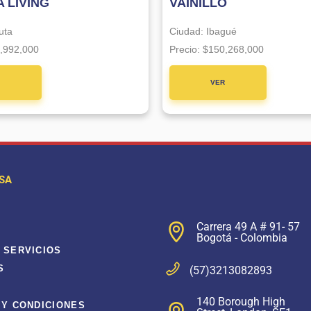
 LIVING
VAINILLO
uta
Ciudad:
Ibagué
,992,000
Precio:
$150,268,000
R
VER
CTO
PROYECTO
SA
Carrera 49 A # 91- 57
Bogotá - Colombia
 SERVICIOS
S
(57)3213082893
140 Borough High
 Y CONDICIONES