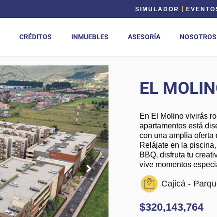
SIMULADOR
EVENTO
CRÉDITOS
INMUEBLES
ASESORÍA
NOSOTROS
EL MOLI
En El Molino vivirás r
apartamentos está dise
con una amplia oferta 
Relájate en la piscina
BBQ, disfruta tu creati
vive momentos especia
Cajicá - Parqu
$320,143,764