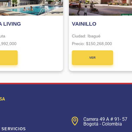
 LIVING
VAINILLO
uta
Ciudad:
Ibagué
,992,000
Precio:
$150,268,000
R
VER
CTO
PROYECTO
SA
Carrera 49 A # 91- 57
Bogotá - Colombia
 SERVICIOS