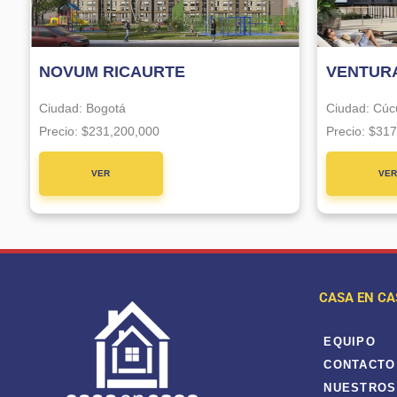
NOVUM RICAURTE
VENTURA
Ciudad:
Bogotá
Ciudad:
Cúc
Precio:
$231,200,000
Precio:
$317
VER
VE
PROYECTO
PROYE
CASA EN CA
EQUIPO
CONTACTO
NUESTROS