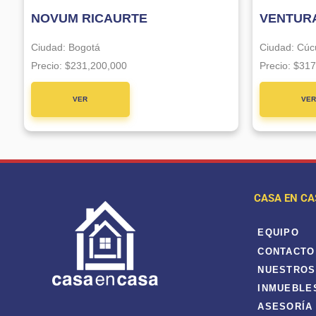
NOVUM RICAURTE
VENTURA
Ciudad:
Bogotá
Ciudad:
Cúc
Precio:
$231,200,000
Precio:
$317
VER
VE
PROYECTO
PROYE
CASA EN CA
EQUIPO
CONTACTO
NUESTROS
INMUEBLE
ASESORÍA