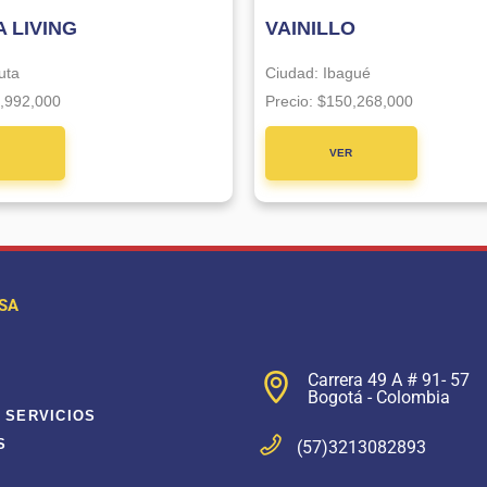
 LIVING
VAINILLO
uta
Ciudad:
Ibagué
,992,000
Precio:
$150,268,000
R
VER
CTO
PROYECTO
SA
Carrera 49 A # 91- 57
Bogotá - Colombia
 SERVICIOS
S
(57)3213082893