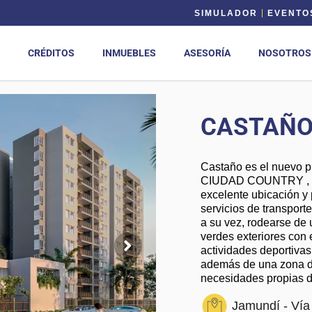
SIMULADOR
EVENTO
CRÉDITOS
INMUEBLES
ASESORÍA
NOSOTROS
CASTAÑ
Castaño es el nuevo p
CIUDAD COUNTRY , en 
excelente ubicación y 
servicios de transport
a su vez, rodearse de
verdes exteriores con
actividades deportivas
además de una zona de
necesidades propias de
Jamundí - Vía