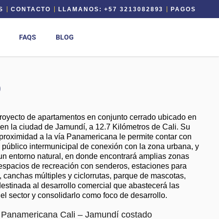
S
CONTACTO
LLAMANOS: +57 3213082893
PAGOS
FAQS
BLOG
O
royecto de apartamentos en conjunto cerrado ubicado en
la ciudad de Jamundí, a 12.7 Kilómetros de Cali. Su
proximidad a la vía Panamericana le permite contar con
e público intermunicipal de conexión con la zona urbana, y
 un entorno natural, en donde encontrará amplias zonas
 espacios de recreación con senderos, estaciones para
, canchas múltiples y ciclorrutas, parque de mascotas,
stinada al desarrollo comercial que abastecerá las
l sector y consolidarlo como foco de desarrollo.
 Panamericana Cali – Jamundí costado