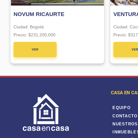
NOVUM RICAURTE
VENTURA
Ciudad:
Bogotá
Ciudad:
Cúc
Precio:
$231,200,000
Precio:
$317
VER
VE
PROYECTO
PROYE
CASA EN CA
EQUIPO
CONTACTO
NUESTROS
INMUEBLE