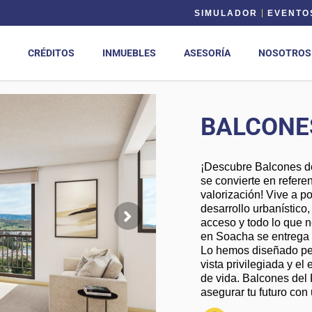
SIMULADOR
EVENTO
CRÉDITOS
INMUEBLES
ASESORÍA
NOSOTROS
BALCONE
¡Descubre Balcones de
se convierte en referen
valorización! Vive a p
desarrollo urbanístico
acceso y todo lo que n
en Soacha se entrega 
Lo hemos diseñado pens
vista privilegiada y el
de vida. Balcones del 
asegurar tu futuro con