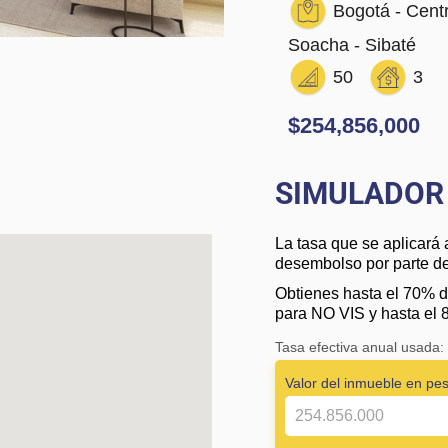
Bogotá - Centr
Soacha - Sibaté
50
3
$254,856,000
SIMULADOR 
La tasa que se aplicará 
desembolso por parte de 
Obtienes hasta el 70% d
para NO VIS y hasta el 
Tasa efectiva anual usada
Valor del inmueble en pe