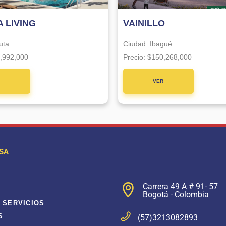
 LIVING
VAINILLO
uta
Ciudad:
Ibagué
,992,000
Precio:
$150,268,000
R
VER
CTO
PROYECTO
SA
Carrera 49 A # 91- 57
Bogotá - Colombia
 SERVICIOS
S
(57)3213082893