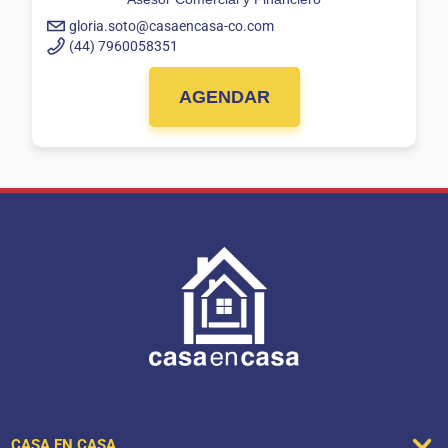
gloria.soto@casaencasa-co.com
(44) 7960058351
AGENDAR
CASA EN CASA